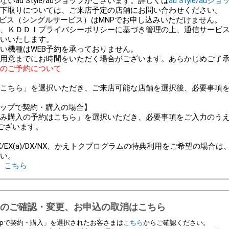
au Style/auショップがございます。詳しくは
au Style/auシ
以外での下取りについては、ご来店予定の店舗にお問い合わせください。
ービス（シングルサービス）はMNPでお申し込みいただけません。
、ＫＤＤＩプライバシーポリシーに基づき管理の上、通信サービ
いいたします。
い機種はWEB予約を承っておりません。
用意までにお時間をいただく場合がございます。あらかじめご了
のご予約について
こちら」を選択いただき、ご来店可能な店舗を選択後、必要事項
ンショップで契約・購入の場合】
み購入の予約はこちら」を選択いただき、必要事項をご入力のう
ございます。
＞
/EX(a)/DX/NX、かえトクプログラムの特典利用をご希望の場合
い。
、
こちら
のご確認・変更、お申込の取消はこちら
 Shopで契約・購入」を選択されたお客さまは
こちら
からご確認ください。