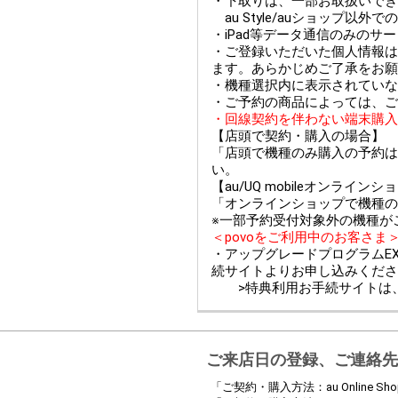
・下取りは、一部お取扱いできない
au Style/auショップ
・iPad等データ通信のみのサ
・ご登録いただいた個人情報は
ます。あらかじめご了承をお願
・機種選択内に表示されていな
・ご予約の商品によっては、ご
・回線契約を伴わない端末購入
【店頭で契約・購入の場合】
「店頭で機種のみ購入の予約は
い。
【au/UQ mobileオンライ
「オンラインショップで機種の
※一部予約受付対象外の機種が
＜povoをご利用中のお客さま
・アップグレードプログラムEX
続サイトよりお申し込みくださ
>特典利用お手続サイトは
ご来店日の登録、ご連絡先
「ご契約・購入方法：au Online