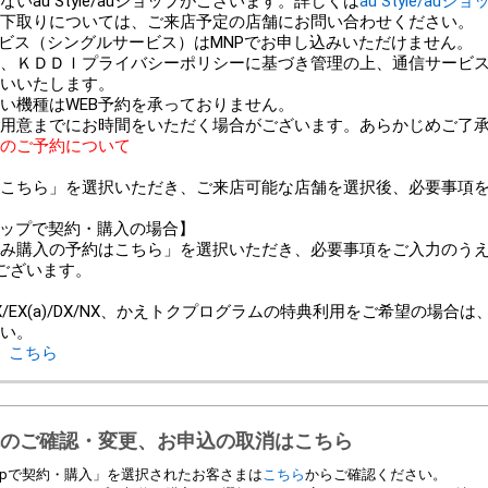
au Style/auショップがございます。詳しくは
au Style/auシ
以外での下取りについては、ご来店予定の店舗にお問い合わせください。
ービス（シングルサービス）はMNPでお申し込みいただけません。
、ＫＤＤＩプライバシーポリシーに基づき管理の上、通信サービ
いいたします。
い機種はWEB予約を承っておりません。
用意までにお時間をいただく場合がございます。あらかじめご了
のご予約について
こちら」を選択いただき、ご来店可能な店舗を選択後、必要事項
ンショップで契約・購入の場合】
み購入の予約はこちら」を選択いただき、必要事項をご入力のう
ございます。
＞
/EX(a)/DX/NX、かえトクプログラムの特典利用をご希望の場合
い。
、
こちら
のご確認・変更、お申込の取消はこちら
 Shopで契約・購入」を選択されたお客さまは
こちら
からご確認ください。