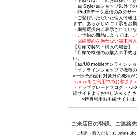
・下取りは、一部お取扱いできない
au Style/auショップ
・iPad等データ通信のみのサ
・ご登録いただいた個人情報は
ます。あらかじめご了承をお願
・機種選択内に表示されていな
・ご予約の商品によっては、ご
・回線契約を伴わない端末購入
【店頭で契約・購入の場合】
「店頭で機種のみ購入の予約は
い。
【au/UQ mobileオンライ
「オンラインショップで機種の
※一部予約受付対象外の機種が
＜povoをご利用中のお客さま
・アップグレードプログラムEX
続サイトよりお申し込みくださ
>特典利用お手続サイトは
ご来店日の登録、ご連絡先
「ご契約・購入方法：au Online