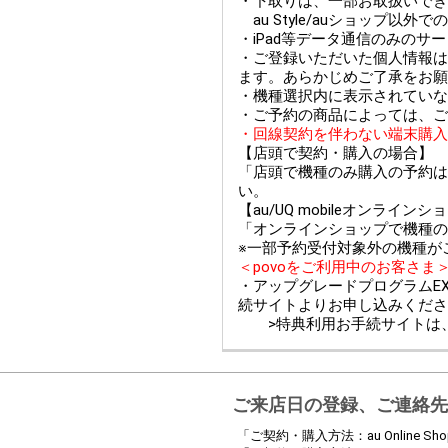
・下取りは、一部お取扱いできない
au Style/auショップ
・iPad等データ通信のみのサ
・ご登録いただいた個人情報は
ます。あらかじめご了承をお願
・機種選択内に表示されていな
・ご予約の商品によっては、ご
・回線契約を伴わない端末購入
【店頭で契約・購入の場合】
「店頭で機種のみ購入の予約は
い。
【au/UQ mobileオンライ
「オンラインショップで機種の
※一部予約受付対象外の機種が
＜povoをご利用中のお客さま
・アップグレードプログラムEX
続サイトよりお申し込みくださ
>特典利用お手続サイトは
ご来店日の登録、ご連絡先
「ご契約・購入方法：au Online