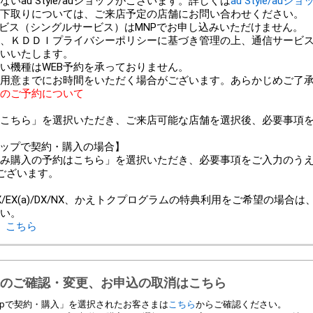
au Style/auショップがございます。詳しくは
au Style/auシ
以外での下取りについては、ご来店予定の店舗にお問い合わせください。
ービス（シングルサービス）はMNPでお申し込みいただけません。
、ＫＤＤＩプライバシーポリシーに基づき管理の上、通信サービ
いいたします。
い機種はWEB予約を承っておりません。
用意までにお時間をいただく場合がございます。あらかじめご了
のご予約について
こちら」を選択いただき、ご来店可能な店舗を選択後、必要事項
ンショップで契約・購入の場合】
み購入の予約はこちら」を選択いただき、必要事項をご入力のう
ございます。
＞
/EX(a)/DX/NX、かえトクプログラムの特典利用をご希望の場合
い。
、
こちら
のご確認・変更、お申込の取消はこちら
 Shopで契約・購入」を選択されたお客さまは
こちら
からご確認ください。