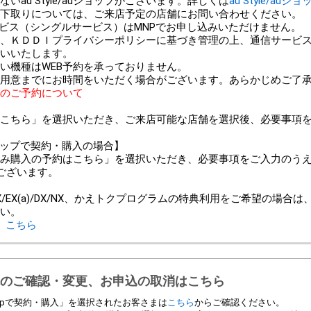
au Style/auショップがございます。詳しくは
au Style/auシ
以外での下取りについては、ご来店予定の店舗にお問い合わせください。
ービス（シングルサービス）はMNPでお申し込みいただけません。
、ＫＤＤＩプライバシーポリシーに基づき管理の上、通信サービ
いいたします。
い機種はWEB予約を承っておりません。
用意までにお時間をいただく場合がございます。あらかじめご了
のご予約について
こちら」を選択いただき、ご来店可能な店舗を選択後、必要事項
ンショップで契約・購入の場合】
み購入の予約はこちら」を選択いただき、必要事項をご入力のう
ございます。
＞
/EX(a)/DX/NX、かえトクプログラムの特典利用をご希望の場合
い。
、
こちら
のご確認・変更、お申込の取消はこちら
 Shopで契約・購入」を選択されたお客さまは
こちら
からご確認ください。