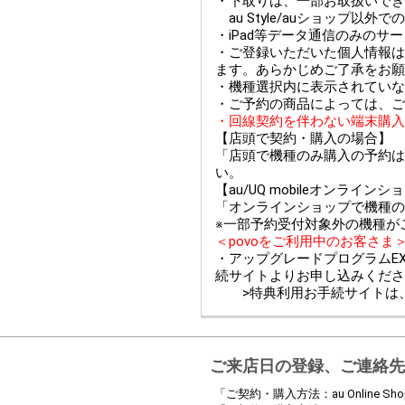
・下取りは、一部お取扱いできない
au Style/auショップ
・iPad等データ通信のみのサ
・ご登録いただいた個人情報は
ます。あらかじめご了承をお願
・機種選択内に表示されていな
・ご予約の商品によっては、ご
・回線契約を伴わない端末購入
【店頭で契約・購入の場合】
「店頭で機種のみ購入の予約は
い。
【au/UQ mobileオンライ
「オンラインショップで機種の
※一部予約受付対象外の機種が
＜povoをご利用中のお客さま
・アップグレードプログラムEX
続サイトよりお申し込みくださ
>特典利用お手続サイトは
ご来店日の登録、ご連絡先
「ご契約・購入方法：au Online