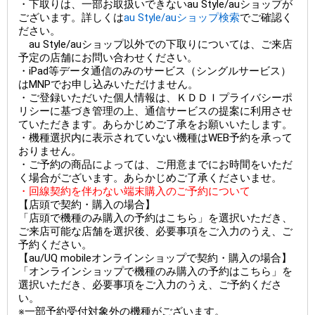
・下取りは、一部お取扱いできないau Style/auショップが
ございます。詳しくは
au Style/auショップ検索
でご確認く
ださい。
au Style/auショップ以外での下取りについては、ご来店
予定の店舗にお問い合わせください。
・iPad等データ通信のみのサービス（シングルサービス）
はMNPでお申し込みいただけません。
・ご登録いただいた個人情報は、ＫＤＤＩプライバシーポ
リシーに基づき管理の上、通信サービスの提案に利用させ
ていただきます。あらかじめご了承をお願いいたします。
・機種選択内に表示されていない機種はWEB予約を承って
おりません。
・ご予約の商品によっては、ご用意までにお時間をいただ
く場合がございます。あらかじめご了承くださいませ。
・回線契約を伴わない端末購入のご予約について
【店頭で契約・購入の場合】
「店頭で機種のみ購入の予約はこちら」を選択いただき、
ご来店可能な店舗を選択後、必要事項をご入力のうえ、ご
予約ください。
【au/UQ mobileオンラインショップで契約・購入の場合】
「オンラインショップで機種のみ購入の予約はこちら」を
選択いただき、必要事項をご入力のうえ、ご予約くださ
い。
※一部予約受付対象外の機種がございます。