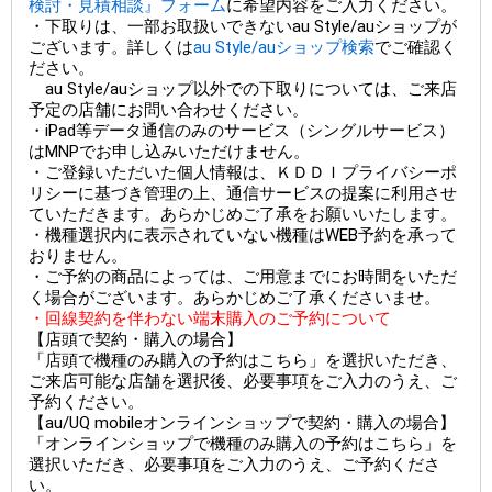
検討・見積相談』フォーム
に希望内容をご入力ください。
・下取りは、一部お取扱いできないau Style/auショップが
ございます。詳しくは
au Style/auショップ検索
でご確認く
ださい。
au Style/auショップ以外での下取りについては、ご来店
予定の店舗にお問い合わせください。
・iPad等データ通信のみのサービス（シングルサービス）
はMNPでお申し込みいただけません。
・ご登録いただいた個人情報は、ＫＤＤＩプライバシーポ
リシーに基づき管理の上、通信サービスの提案に利用させ
ていただきます。あらかじめご了承をお願いいたします。
・機種選択内に表示されていない機種はWEB予約を承って
おりません。
・ご予約の商品によっては、ご用意までにお時間をいただ
く場合がございます。あらかじめご了承くださいませ。
・回線契約を伴わない端末購入のご予約について
【店頭で契約・購入の場合】
「店頭で機種のみ購入の予約はこちら」を選択いただき、
ご来店可能な店舗を選択後、必要事項をご入力のうえ、ご
予約ください。
【au/UQ mobileオンラインショップで契約・購入の場合】
「オンラインショップで機種のみ購入の予約はこちら」を
選択いただき、必要事項をご入力のうえ、ご予約くださ
い。