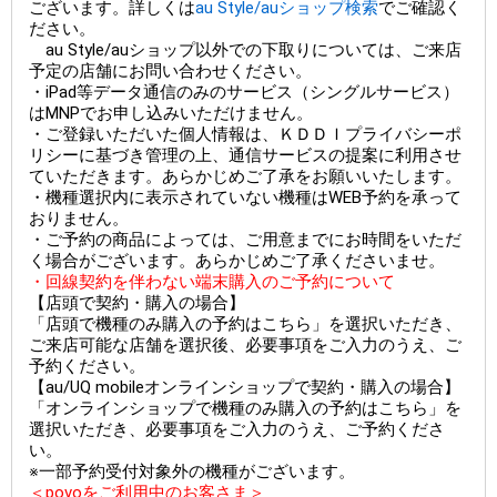
ございます。詳しくは
au Style/auショップ検索
でご確認く
ださい。
au Style/auショップ以外での下取りについては、ご来店
予定の店舗にお問い合わせください。
・iPad等データ通信のみのサービス（シングルサービス）
はMNPでお申し込みいただけません。
・ご登録いただいた個人情報は、ＫＤＤＩプライバシーポ
リシーに基づき管理の上、通信サービスの提案に利用させ
ていただきます。あらかじめご了承をお願いいたします。
・機種選択内に表示されていない機種はWEB予約を承って
おりません。
・ご予約の商品によっては、ご用意までにお時間をいただ
く場合がございます。あらかじめご了承くださいませ。
・回線契約を伴わない端末購入のご予約について
【店頭で契約・購入の場合】
「店頭で機種のみ購入の予約はこちら」を選択いただき、
ご来店可能な店舗を選択後、必要事項をご入力のうえ、ご
予約ください。
【au/UQ mobileオンラインショップで契約・購入の場合】
「オンラインショップで機種のみ購入の予約はこちら」を
選択いただき、必要事項をご入力のうえ、ご予約くださ
い。
※一部予約受付対象外の機種がございます。
＜povoをご利用中のお客さま＞