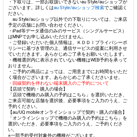
・下取りは、一部お取扱いできないau Style/auショップが
ございます。詳しくは
au Style/auショップ検索
でご確認く
ださい。
au Style/auショップ以外での下取りについては、ご来店
予定の店舗にお問い合わせください。
・iPad等データ通信のみのサービス（シングルサービス）
はMNPでお申し込みいただけません。
・ご登録いただいた個人情報は、ＫＤＤＩプライバシーポ
リシーに基づき管理の上、通信サービスの提案に利用させ
ていただきます。あらかじめご了承をお願いいたします。
・機種選択内に表示されていない機種はWEB予約を承って
おりません。
・ご予約の商品によっては、ご用意までにお時間をいただ
く場合がございます。あらかじめご了承くださいませ。
・回線契約を伴わない端末購入のご予約について
【店頭で契約・購入の場合】
「店頭で機種のみ購入の予約はこちら」を選択いただき、
ご来店可能な店舗を選択後、必要事項をご入力のうえ、ご
予約ください。
【au/UQ mobileオンラインショップで契約・購入の場合】
「オンラインショップで機種のみ購入の予約はこちら」を
選択いただき、必要事項をご入力のうえ、ご予約くださ
い。
※一部予約受付対象外の機種がございます。