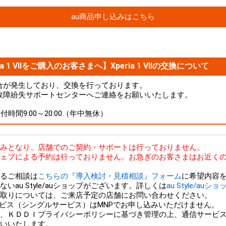
au商品申し込みはこちら
a 1 VIIをご購入のお客さまへ】Xperia 1 VIIの交換について
品に不具合が発生しており、交換を行っております。
故障紛失サポートセンターへご連絡をお願いいたします。
 受付時間9:00～20:00（年中無休）
bのみとなり、店舗でのご契約・サポートは行っておりません。
ェブによる予約は行っておりません。お急ぎのお客さまはお近くの
るご相談は
こちらの『導入検討・見積相談』フォーム
に希望内容
au Style/auショップがございます。詳しくは
au Style/auシ
外での下取りについては、ご来店予定の店舗にお問い合わせください。
ービス（シングルサービス）はMNPでお申し込みいただけません。
、ＫＤＤＩプライバシーポリシーに基づき管理の上、通信サービ
いいたします。