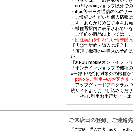
・下取りは、一部お取扱いできない
au Style/auショップ
・iPad等データ通信のみのサ
・ご登録いただいた個人情報は
ます。あらかじめご了承をお願
・機種選択内に表示されていな
・ご予約の商品によっては、ご
・回線契約を伴わない端末購入
【店頭で契約・購入の場合】
「店頭で機種のみ購入の予約は
い。
【au/UQ mobileオンライ
「オンラインショップで機種の
※一部予約受付対象外の機種が
＜povoをご利用中のお客さま
・アップグレードプログラムEX
続サイトよりお申し込みくださ
>特典利用お手続サイトは
ご来店日の登録、ご連絡先
「ご契約・購入方法：au Online