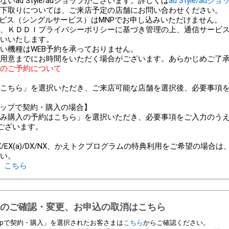
au Style/auショップがございます。詳しくは
au Style/auシ
以外での下取りについては、ご来店予定の店舗にお問い合わせください。
ービス（シングルサービス）はMNPでお申し込みいただけません。
、ＫＤＤＩプライバシーポリシーに基づき管理の上、通信サービ
いいたします。
い機種はWEB予約を承っておりません。
用意までにお時間をいただく場合がございます。あらかじめご了
のご予約について
こちら」を選択いただき、ご来店可能な店舗を選択後、必要事項
ンショップで契約・購入の場合】
み購入の予約はこちら」を選択いただき、必要事項をご入力のう
ございます。
＞
/EX(a)/DX/NX、かえトクプログラムの特典利用をご希望の場合
い。
、
こちら
のご確認・変更、お申込の取消はこちら
 Shopで契約・購入」を選択されたお客さまは
こちら
からご確認ください。