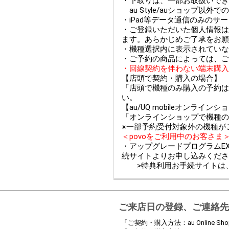
・下取りは、一部お取扱いできない
au Style/auショップ
・iPad等データ通信のみのサ
・ご登録いただいた個人情報は
ます。あらかじめご了承をお願
・機種選択内に表示されていな
・ご予約の商品によっては、ご
・回線契約を伴わない端末購入
【店頭で契約・購入の場合】
「店頭で機種のみ購入の予約は
い。
【au/UQ mobileオンライ
「オンラインショップで機種の
※一部予約受付対象外の機種が
＜povoをご利用中のお客さま
・アップグレードプログラムEX
続サイトよりお申し込みくださ
>特典利用お手続サイトは
ご来店日の登録、ご連絡先
「ご契約・購入方法：au Online