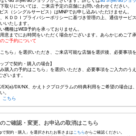
au Style/auショップがございます。詳しくは
au Style/auシ
以外での下取りについては、ご来店予定の店舗にお問い合わせください。
ービス（シングルサービス）はMNPでお申し込みいただけません。
、ＫＤＤＩプライバシーポリシーに基づき管理の上、通信サービ
いいたします。
い機種はWEB予約を承っておりません。
用意までにお時間をいただく場合がございます。あらかじめご了
のご予約について
こちら」を選択いただき、ご来店可能な店舗を選択後、必要事項
ンショップで契約・購入の場合】
み購入の予約はこちら」を選択いただき、必要事項をご入力のう
ございます。
＞
/EX(a)/DX/NX、かえトクプログラムの特典利用をご希望の場合
い。
、
こちら
のご確認・変更、お申込の取消はこちら
 Shopで契約・購入」を選択されたお客さまは
こちら
からご確認ください。