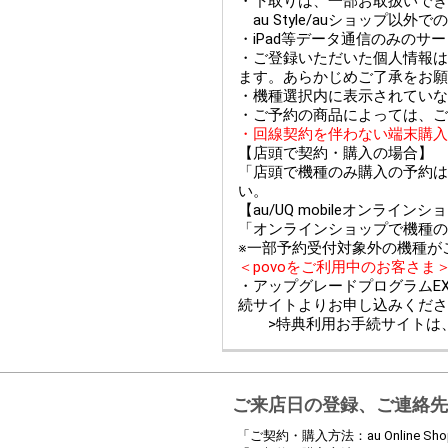
・下取りは、一部お取扱いできない
au Style/auショップ
・iPad等データ通信のみのサ
・ご登録いただいた個人情報は
ます。あらかじめご了承をお願
・機種選択内に表示されていな
・ご予約の商品によっては、ご
・回線契約を伴わない端末購入
【店頭で契約・購入の場合】
「店頭で機種のみ購入の予約は
い。
【au/UQ mobileオンライ
「オンラインショップで機種の
※一部予約受付対象外の機種が
＜povoをご利用中のお客さま
・アップグレードプログラムEX
続サイトよりお申し込みくださ
>特典利用お手続サイトは
ご来店日の登録、ご連絡先
「ご契約・購入方法：au Online