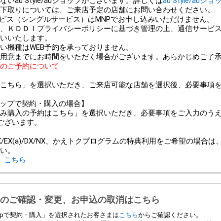
au Style/auショップがございます。詳しくは
au Style/auシ
以外での下取りについては、ご来店予定の店舗にお問い合わせください。
ービス（シングルサービス）はMNPでお申し込みいただけません。
、ＫＤＤＩプライバシーポリシーに基づき管理の上、通信サービ
いいたします。
い機種はWEB予約を承っておりません。
用意までにお時間をいただく場合がございます。あらかじめご了
のご予約について
こちら」を選択いただき、ご来店可能な店舗を選択後、必要事項
ンショップで契約・購入の場合】
み購入の予約はこちら」を選択いただき、必要事項をご入力のう
ございます。
＞
/EX(a)/DX/NX、かえトクプログラムの特典利用をご希望の場合
い。
、
こちら
のご確認・変更、お申込の取消はこちら
 Shopで契約・購入」を選択されたお客さまは
こちら
からご確認ください。