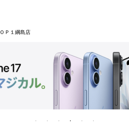
ＯＰ１綱島店