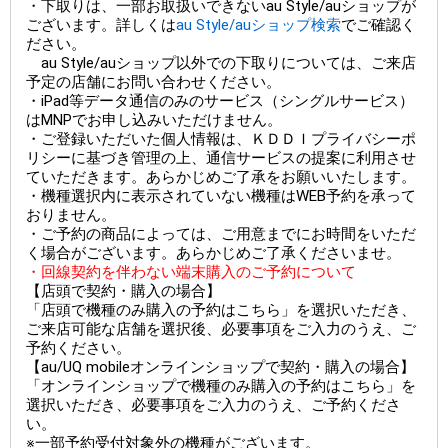
・下取りは、一部お取扱いできないau Style/auショップが
ございます。詳しくは
au Style/auショップ検索
でご確認く
ださい。
au Style/auショップ以外での下取りについては、ご来店
予定の店舗にお問い合わせください。
・iPad等データ通信のみのサービス（シングルサービス）
はMNPでお申し込みいただけません。
・ご登録いただいた個人情報は、ＫＤＤＩプライバシーポ
リシーに基づき管理の上、通信サービスの提案に利用させ
ていただきます。あらかじめご了承をお願いいたします。
・機種選択内に表示されていない機種はWEB予約を承って
おりません。
・ご予約の商品によっては、ご用意までにお時間をいただ
く場合がございます。あらかじめご了承くださいませ。
・回線契約を伴わない端末購入のご予約について
【店頭で契約・購入の場合】
「店頭で機種のみ購入の予約はこちら」を選択いただき、
ご来店可能な店舗を選択後、必要事項をご入力のうえ、ご
予約ください。
【au/UQ mobileオンラインショップで契約・購入の場合】
「オンラインショップで機種のみ購入の予約はこちら」を
選択いただき、必要事項をご入力のうえ、ご予約くださ
い。
※一部予約受付対象外の機種がございます。