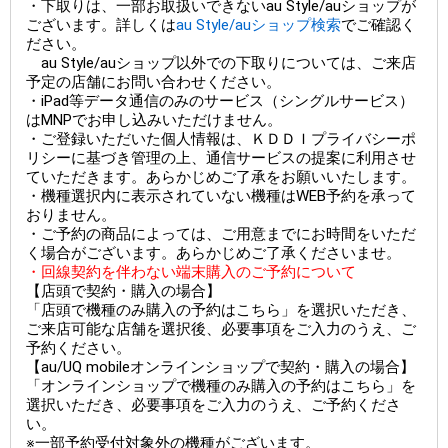
・下取りは、一部お取扱いできないau Style/auショップが
ございます。詳しくは
au Style/auショップ検索
でご確認く
ださい。
au Style/auショップ以外での下取りについては、ご来店
予定の店舗にお問い合わせください。
・iPad等データ通信のみのサービス（シングルサービス）
はMNPでお申し込みいただけません。
・ご登録いただいた個人情報は、ＫＤＤＩプライバシーポ
リシーに基づき管理の上、通信サービスの提案に利用させ
ていただきます。あらかじめご了承をお願いいたします。
・機種選択内に表示されていない機種はWEB予約を承って
おりません。
・ご予約の商品によっては、ご用意までにお時間をいただ
く場合がございます。あらかじめご了承くださいませ。
・回線契約を伴わない端末購入のご予約について
【店頭で契約・購入の場合】
「店頭で機種のみ購入の予約はこちら」を選択いただき、
ご来店可能な店舗を選択後、必要事項をご入力のうえ、ご
予約ください。
【au/UQ mobileオンラインショップで契約・購入の場合】
「オンラインショップで機種のみ購入の予約はこちら」を
選択いただき、必要事項をご入力のうえ、ご予約くださ
い。
※一部予約受付対象外の機種がございます。