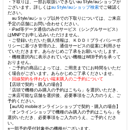
・下取りは、一部お取扱いできないau Style/auショップが
ございます。詳しくは
au Style/auショップ検索
でご確認く
ださい。
au Style/auショップ以外での下取りについては、ご来店
予定の店舗にお問い合わせください。
・iPad等データ通信のみのサービス（シングルサービス）
はMNPでお申し込みいただけません。
・ご登録いただいた個人情報は、ＫＤＤＩプライバシーポ
リシーに基づき管理の上、通信サービスの提案に利用させ
ていただきます。あらかじめご了承をお願いいたします。
・機種選択内に表示されていない機種はWEB予約を承って
おりません。
・ご予約の商品によっては、ご用意までにお時間をいただ
く場合がございます。あらかじめご了承くださいませ。
・回線契約を伴わない端末購入のご予約について
【店頭で契約・購入の場合】
「店頭で機種のみ購入の予約はこちら」を選択いただき、
ご来店可能な店舗を選択後、必要事項をご入力のうえ、ご
予約ください。
【au/UQ mobileオンラインショップで契約・購入の場合】
「オンラインショップで機種のみ購入の予約はこちら」を
選択いただき、必要事項をご入力のうえ、ご予約くださ
い。
※一部予約受付対象外の機種がございます。