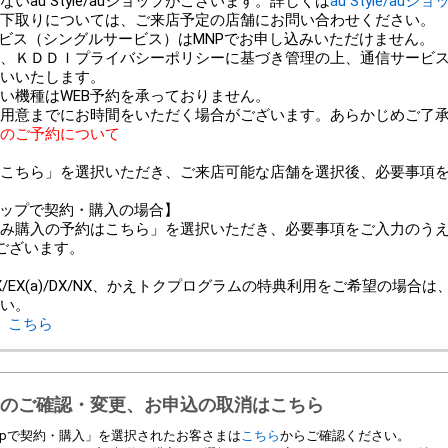
au Style/auショップがございます。詳しくは
au Style/auシ
以外での下取りについては、ご来店予定の店舗にお問い合わせください。
ービス（シングルサービス）はMNPでお申し込みいただけません。
、ＫＤＤＩプライバシーポリシーに基づき管理の上、通信サービ
いいたします。
い機種はWEB予約を承っておりません。
用意までにお時間をいただく場合がございます。あらかじめご了
のご予約について
こちら」を選択いただき、ご来店可能な店舗を選択後、必要事項
ンショップで契約・購入の場合】
み購入の予約はこちら」を選択いただき、必要事項をご入力のう
ございます。
＞
/EX(a)/DX/NX、かえトクプログラムの特典利用をご希望の場合
い。
、
こちら
のご確認・変更、お申込の取消はこちら
 Shopで契約・購入」を選択されたお客さまは
こちら
からご確認ください。