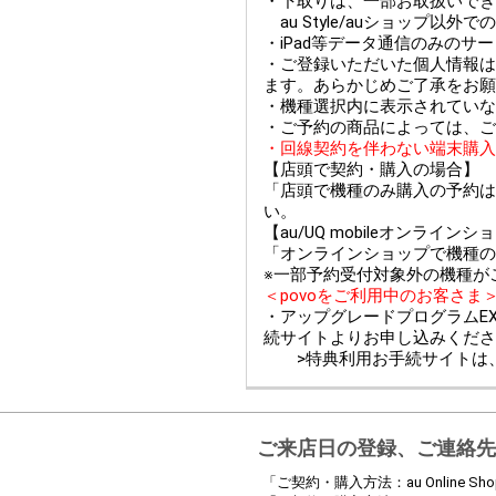
・下取りは、一部お取扱いできない
au Style/auショップ
・iPad等データ通信のみのサ
・ご登録いただいた個人情報は
ます。あらかじめご了承をお願
・機種選択内に表示されていな
・ご予約の商品によっては、ご
・回線契約を伴わない端末購入
【店頭で契約・購入の場合】
「店頭で機種のみ購入の予約は
い。
【au/UQ mobileオンライ
「オンラインショップで機種の
※一部予約受付対象外の機種が
＜povoをご利用中のお客さま
・アップグレードプログラムEX
続サイトよりお申し込みくださ
>特典利用お手続サイトは
ご来店日の登録、ご連絡先
「ご契約・購入方法：au Online