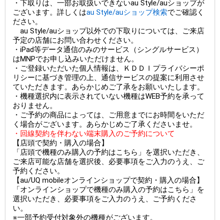
・下取りは、一部お取扱いできないau Style/auショップが
ございます。詳しくは
au Style/auショップ検索
でご確認く
ださい。
au Style/auショップ以外での下取りについては、ご来店
予定の店舗にお問い合わせください。
・iPad等データ通信のみのサービス（シングルサービス）
はMNPでお申し込みいただけません。
・ご登録いただいた個人情報は、ＫＤＤＩプライバシーポ
リシーに基づき管理の上、通信サービスの提案に利用させ
ていただきます。あらかじめご了承をお願いいたします。
・機種選択内に表示されていない機種はWEB予約を承って
おりません。
・ご予約の商品によっては、ご用意までにお時間をいただ
く場合がございます。あらかじめご了承くださいませ。
・回線契約を伴わない端末購入のご予約について
【店頭で契約・購入の場合】
「店頭で機種のみ購入の予約はこちら」を選択いただき、
ご来店可能な店舗を選択後、必要事項をご入力のうえ、ご
予約ください。
【au/UQ mobileオンラインショップで契約・購入の場合】
「オンラインショップで機種のみ購入の予約はこちら」を
選択いただき、必要事項をご入力のうえ、ご予約くださ
い。
※一部予約受付対象外の機種がございます。