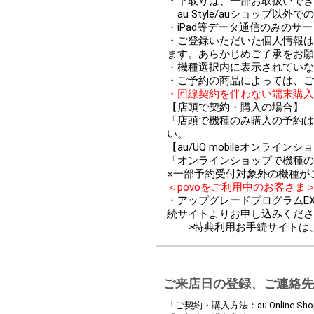
・下取りは、一部お取扱いできない
au Style/auショップ
・iPad等データ通信のみのサ
・ご登録いただいた個人情報は
ます。あらかじめご了承をお願
・機種選択内に表示されていな
・ご予約の商品によっては、ご
・回線契約を伴わない端末購入
【店頭で契約・購入の場合】
「店頭で機種のみ購入の予約は
い。
【au/UQ mobileオンライ
「オンラインショップで機種の
※一部予約受付対象外の機種が
＜povoをご利用中のお客さま
・アップグレードプログラムEX
続サイトよりお申し込みくださ
>特典利用お手続サイトは
ご来店日の登録、ご連絡先
「ご契約・購入方法：au Online