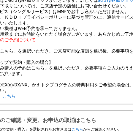
au Style/auショップがございます。詳しくは
au Style/auシ
以外での下取りについては、ご来店予定の店舗にお問い合わせください。
ービス（シングルサービス）はMNPでお申し込みいただけません。
、ＫＤＤＩプライバシーポリシーに基づき管理の上、通信サービ
いいたします。
い機種はWEB予約を承っておりません。
用意までにお時間をいただく場合がございます。あらかじめご了
のご予約について
こちら」を選択いただき、ご来店可能な店舗を選択後、必要事項
ンショップで契約・購入の場合】
み購入の予約はこちら」を選択いただき、必要事項をご入力のう
ございます。
＞
/EX(a)/DX/NX、かえトクプログラムの特典利用をご希望の場合
い。
、
こちら
のご確認・変更、お申込の取消はこちら
 Shopで契約・購入」を選択されたお客さまは
こちら
からご確認ください。