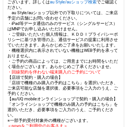
ございます。詳しくは
au Style/auショップ検索
でご確認く
ださい。
au Style/auショップ以外での下取りについては、ご来店
予定の店舗にお問い合わせください。
・iPad等データ通信のみのサービス（シングルサービス）
はMNPでお申し込みいただけません。
・ご登録いただいた個人情報は、ＫＤＤＩプライバシーポ
リシーに基づき管理の上、通信サービスの提案に利用させ
ていただきます。あらかじめご了承をお願いいたします。
・機種選択内に表示されていない機種はWEB予約を承って
おりません。
・ご予約の商品によっては、ご用意までにお時間をいただ
く場合がございます。あらかじめご了承くださいませ。
・回線契約を伴わない端末購入のご予約について
【店頭で契約・購入の場合】
「店頭で機種のみ購入の予約はこちら」を選択いただき、
ご来店可能な店舗を選択後、必要事項をご入力のうえ、ご
予約ください。
【au/UQ mobileオンラインショップで契約・購入の場合】
「オンラインショップで機種のみ購入の予約はこちら」を
選択いただき、必要事項をご入力のうえ、ご予約くださ
い。
※一部予約受付対象外の機種がございます。
＜povoをご利用中のお客さま＞