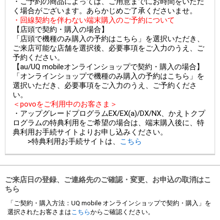
・ご予約の商品によっては、ご用意までにお時間をいただ
く場合がございます。あらかじめご了承くださいませ。
・回線契約を伴わない端末購入のご予約について
【店頭で契約・購入の場合】
「店頭で機種のみ購入の予約はこちら」を選択いただき、
ご来店可能な店舗を選択後、必要事項をご入力のうえ、ご
予約ください。
【au/UQ mobileオンラインショップで契約・購入の場合】
「オンラインショップで機種のみ購入の予約はこちら」を
選択いただき、必要事項をご入力のうえ、ご予約くださ
い。
＜povoをご利用中のお客さま＞
・アップグレードプログラムEX/EX(a)/DX/NX、かえトクプ
ログラムの特典利用をご希望の場合は、端末購入後に、特
典利用お手続サイトよりお申し込みください。
>特典利用お手続サイトは、
こちら
ご来店日の登録、ご連絡先のご確認・変更、お申込の取消はこ
ちら
「ご契約・購入方法：UQ mobile オンラインショップで契約・購入」を
選択されたお客さまは
こちら
からご確認ください。