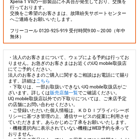
Xperia 1 VIIの一部製品に不具合が発生しており、交換を
行っております。
交換をご希望のお客さまは、故障紛失サポートセンター
へご連絡をお願いいたします。
フリーコール 0120-925-919 受付時間9:00～20:00（年中
無休）
・法人のお客さまについて、ウェブによる予約は行ってお
りません。お急ぎのお客さまはお近くのUQ mobile取扱店
にてご予約ください。
法人のお客さまのご購入に関するご相談はお電話にて賜り
ます。詳細は
こちら
・下取りは、一部お取扱いできないUQ mobile取扱店がご
ざいます。詳しくは
販売店舗一覧
でご確認ください。
UQ mobile取扱店以外での下取りについては、ご来店予定
の店舗にお問い合わせください。
・ご登録いただいた個人情報は、ＫＤＤＩプライバシーポ
リシーに基づき管理の上、通信サービスの提案に利用させ
ていただきます。あらかじめご了承をお願いいたします。
・機種選択内に表示されていない機種はWEB予約を承って
おりません。