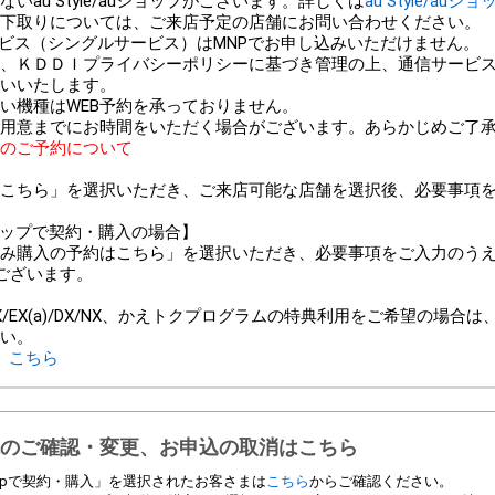
au Style/auショップがございます。詳しくは
au Style/auシ
以外での下取りについては、ご来店予定の店舗にお問い合わせください。
ービス（シングルサービス）はMNPでお申し込みいただけません。
、ＫＤＤＩプライバシーポリシーに基づき管理の上、通信サービ
いいたします。
い機種はWEB予約を承っておりません。
用意までにお時間をいただく場合がございます。あらかじめご了
のご予約について
こちら」を選択いただき、ご来店可能な店舗を選択後、必要事項
ンショップで契約・購入の場合】
み購入の予約はこちら」を選択いただき、必要事項をご入力のう
ございます。
＞
/EX(a)/DX/NX、かえトクプログラムの特典利用をご希望の場合
い。
、
こちら
のご確認・変更、お申込の取消はこちら
 Shopで契約・購入」を選択されたお客さまは
こちら
からご確認ください。