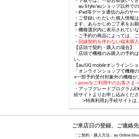
・下取りは、一部お取扱いできない
au Style/auショップ
・iPad等データ通信のみのサ
・ご登録いただいた個人情報は
ます。あらかじめご了承をお願
・機種選択内に表示されていな
・ご予約の商品によっては、ご
・回線契約を伴わない端末購入
【店頭で契約・購入の場合】
「店頭で機種のみ購入の予約は
い。
【au/UQ mobileオンライ
「オンラインショップで機種の
※一部予約受付対象外の機種が
＜povoをご利用中のお客さま
・アップグレードプログラムEX
続サイトよりお申し込みくださ
>特典利用お手続サイトは
ご来店日の登録、ご連絡先
「ご契約・購入方法：au Online