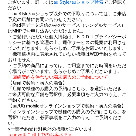
ございます。詳しくは
au Style/auショップ検索
でご確認く
ださい。
au Style/auショップ以外での下取りについては、ご来店
予定の店舗にお問い合わせください。
・iPad等データ通信のみのサービス（シングルサービス）
はMNPでお申し込みいただけません。
・ご登録いただいた個人情報は、ＫＤＤＩプライバシーポ
リシーに基づき管理の上、通信サービスの提案に利用させ
ていただきます。あらかじめご了承をお願いいたします。
・機種選択内に表示されていない機種はWEB予約を承って
おりません。
・ご予約の商品によっては、ご用意までにお時間をいただ
く場合がございます。あらかじめご了承くださいませ。
・回線契約を伴わない端末購入のご予約について
【店頭で契約・購入の場合】
「店頭で機種のみ購入の予約はこちら」を選択いただき、
ご来店可能な店舗を選択後、必要事項をご入力のうえ、ご
予約ください。
【au/UQ mobileオンラインショップで契約・購入の場合】
「オンラインショップで機種のみ購入の予約はこちら」を
選択いただき、必要事項をご入力のうえ、ご予約くださ
い。
※一部予約受付対象外の機種がございます。
＜povoをご利用中のお客さま＞