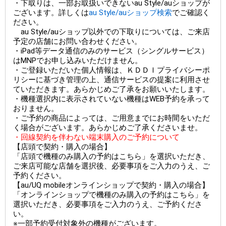
・下取りは、一部お取扱いできないau Style/auショップが
ございます。詳しくは
au Style/auショップ検索
でご確認く
ださい。
au Style/auショップ以外での下取りについては、ご来店
予定の店舗にお問い合わせください。
・iPad等データ通信のみのサービス（シングルサービス）
はMNPでお申し込みいただけません。
・ご登録いただいた個人情報は、ＫＤＤＩプライバシーポ
リシーに基づき管理の上、通信サービスの提案に利用させ
ていただきます。あらかじめご了承をお願いいたします。
・機種選択内に表示されていない機種はWEB予約を承って
おりません。
・ご予約の商品によっては、ご用意までにお時間をいただ
く場合がございます。あらかじめご了承くださいませ。
・回線契約を伴わない端末購入のご予約について
【店頭で契約・購入の場合】
「店頭で機種のみ購入の予約はこちら」を選択いただき、
ご来店可能な店舗を選択後、必要事項をご入力のうえ、ご
予約ください。
【au/UQ mobileオンラインショップで契約・購入の場合】
「オンラインショップで機種のみ購入の予約はこちら」を
選択いただき、必要事項をご入力のうえ、ご予約くださ
い。
※一部予約受付対象外の機種がございます。