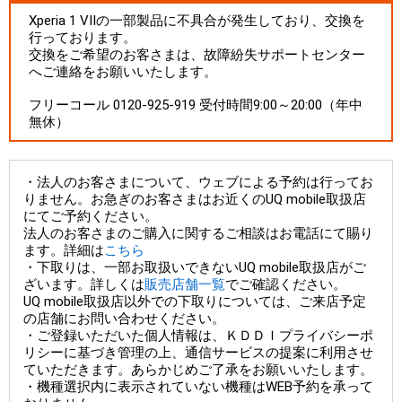
Xperia 1 VIIの一部製品に不具合が発生しており、交換を
行っております。
交換をご希望のお客さまは、故障紛失サポートセンター
へご連絡をお願いいたします。
フリーコール 0120-925-919 受付時間9:00～20:00（年中
無休）
・法人のお客さまについて、ウェブによる予約は行ってお
りません。お急ぎのお客さまはお近くのUQ mobile取扱店
にてご予約ください。
法人のお客さまのご購入に関するご相談はお電話にて賜り
ます。詳細は
こちら
・下取りは、一部お取扱いできないUQ mobile取扱店がご
ざいます。詳しくは
販売店舗一覧
でご確認ください。
UQ mobile取扱店以外での下取りについては、ご来店予定
の店舗にお問い合わせください。
・ご登録いただいた個人情報は、ＫＤＤＩプライバシーポ
リシーに基づき管理の上、通信サービスの提案に利用させ
ていただきます。あらかじめご了承をお願いいたします。
・機種選択内に表示されていない機種はWEB予約を承って