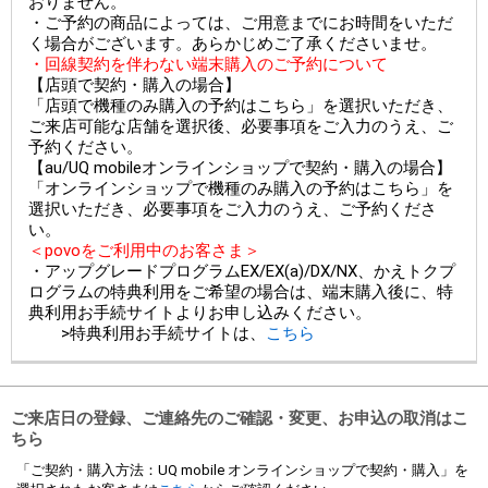
おりません。
・ご予約の商品によっては、ご用意までにお時間をいただ
く場合がございます。あらかじめご了承くださいませ。
・回線契約を伴わない端末購入のご予約について
【店頭で契約・購入の場合】
「店頭で機種のみ購入の予約はこちら」を選択いただき、
ご来店可能な店舗を選択後、必要事項をご入力のうえ、ご
予約ください。
【au/UQ mobileオンラインショップで契約・購入の場合】
「オンラインショップで機種のみ購入の予約はこちら」を
選択いただき、必要事項をご入力のうえ、ご予約くださ
い。
＜povoをご利用中のお客さま＞
・アップグレードプログラムEX/EX(a)/DX/NX、かえトクプ
ログラムの特典利用をご希望の場合は、端末購入後に、特
典利用お手続サイトよりお申し込みください。
>特典利用お手続サイトは、
こちら
ご来店日の登録、ご連絡先のご確認・変更、お申込の取消はこ
ちら
「ご契約・購入方法：UQ mobile オンラインショップで契約・購入」を