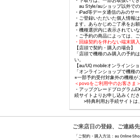
・下取りは、一部お取扱いできない
au Style/auショップ
・iPad等データ通信のみのサ
・ご登録いただいた個人情報は
ます。あらかじめご了承をお願
・機種選択内に表示されていな
・ご予約の商品によっては、ご
・回線契約を伴わない端末購入
【店頭で契約・購入の場合】
「店頭で機種のみ購入の予約は
い。
【au/UQ mobileオンライ
「オンラインショップで機種の
※一部予約受付対象外の機種が
＜povoをご利用中のお客さま
・アップグレードプログラムEX
続サイトよりお申し込みくださ
>特典利用お手続サイトは
ご来店日の登録、ご連絡先
「ご契約・購入方法：au Online