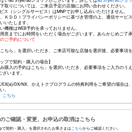
au Style/auショップがございます。詳しくは
au Style/auシ
以外での下取りについては、ご来店予定の店舗にお問い合わせください。
ービス（シングルサービス）はMNPでお申し込みいただけません。
、ＫＤＤＩプライバシーポリシーに基づき管理の上、通信サービ
いいたします。
い機種はWEB予約を承っておりません。
用意までにお時間をいただく場合がございます。あらかじめご了
のご予約について
こちら」を選択いただき、ご来店可能な店舗を選択後、必要事項
ンショップで契約・購入の場合】
み購入の予約はこちら」を選択いただき、必要事項をご入力のう
ございます。
＞
/EX(a)/DX/NX、かえトクプログラムの特典利用をご希望の場合
い。
、
こちら
のご確認・変更、お申込の取消はこちら
 Shopで契約・購入」を選択されたお客さまは
こちら
からご確認ください。