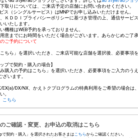
au Style/auショップがございます。詳しくは
au Style/auシ
以外での下取りについては、ご来店予定の店舗にお問い合わせください。
ービス（シングルサービス）はMNPでお申し込みいただけません。
、ＫＤＤＩプライバシーポリシーに基づき管理の上、通信サービ
いいたします。
い機種はWEB予約を承っておりません。
用意までにお時間をいただく場合がございます。あらかじめご了
のご予約について
こちら」を選択いただき、ご来店可能な店舗を選択後、必要事項
ンショップで契約・購入の場合】
み購入の予約はこちら」を選択いただき、必要事項をご入力のう
ございます。
＞
/EX(a)/DX/NX、かえトクプログラムの特典利用をご希望の場合
い。
、
こちら
のご確認・変更、お申込の取消はこちら
 Shopで契約・購入」を選択されたお客さまは
こちら
からご確認ください。