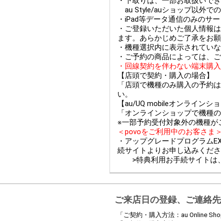
・下取りは、一部お取扱いできない
au Style/auショップ
・iPad等データ通信のみのサ
・ご登録いただいた個人情報は
ます。あらかじめご了承をお願
・機種選択内に表示されていな
・ご予約の商品によっては、ご
・回線契約を伴わない端末購入
【店頭で契約・購入の場合】
「店頭で機種のみ購入の予約は
い。
【au/UQ mobileオンライ
「オンラインショップで機種の
※一部予約受付対象外の機種が
＜povoをご利用中のお客さま
・アップグレードプログラムEX
続サイトよりお申し込みくださ
>特典利用お手続サイトは
ご来店日の登録、ご連絡先
「ご契約・購入方法：au Online