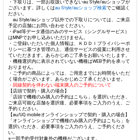
・下取りは、一部お取扱いできないau Style/auショップが
ございます。詳しくは
au Style/auショップ検索
でご確認く
ださい。
au Style/auショップ以外での下取りについては、ご来店
予定の店舗にお問い合わせください。
・iPad等データ通信のみのサービス（シングルサービス）
はMNPでお申し込みいただけません。
・ご登録いただいた個人情報は、ＫＤＤＩプライバシーポ
リシーに基づき管理の上、通信サービスの提案に利用させ
ていただきます。あらかじめご了承をお願いいたします。
・機種選択内に表示されていない機種はWEB予約を承って
おりません。
・ご予約の商品によっては、ご用意までにお時間をいただ
く場合がございます。あらかじめご了承くださいませ。
・回線契約を伴わない端末購入のご予約について
【店頭で契約・購入の場合】
「店頭で機種のみ購入の予約はこちら」を選択いただき、
ご来店可能な店舗を選択後、必要事項をご入力のうえ、ご
予約ください。
【au/UQ mobileオンラインショップで契約・購入の場合】
「オンラインショップで機種のみ購入の予約はこちら」を
選択いただき、必要事項をご入力のうえ、ご予約くださ
い。
※一部予約受付対象外の機種がございます。