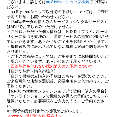
ございます。詳しくは
au Style/auショップ検索
でご確認く
ださい。
au Style/auショップ以外での下取りについては、ご来店
予定の店舗にお問い合わせください。
・iPad等データ通信のみのサービス（シングルサービス）
はMNPでお申し込みいただけません。
・ご登録いただいた個人情報は、ＫＤＤＩプライバシーポ
リシーに基づき管理の上、通信サービスの提案に利用させ
ていただきます。あらかじめご了承をお願いいたします。
・機種選択内に表示されていない機種はWEB予約を承って
おりません。
・ご予約の商品によっては、ご用意までにお時間をいただ
く場合がございます。あらかじめご了承くださいませ。
・回線契約を伴わない端末購入のご予約について
【店頭で契約・購入の場合】
「店頭で機種のみ購入の予約はこちら」を選択いただき、
ご来店可能な店舗を選択後、必要事項をご入力のうえ、ご
予約ください。
【au/UQ mobileオンラインショップで契約・購入の場合】
「オンラインショップで機種のみ購入の予約はこちら」を
選択いただき、必要事項をご入力のうえ、ご予約くださ
い。
※一部予約受付対象外の機種がございます。
＜povoをご利用中のお客さま＞